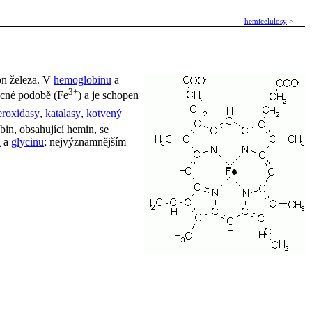
hemicelulosy
>
on železa. V
hemoglobinu
a
3+
ocné podobě (Fe
) a je schopen
eroxidasy
,
katalasy
,
kotvený
bin, obsahující hemin, se
A
a
glycinu
; nejvýznamnějším