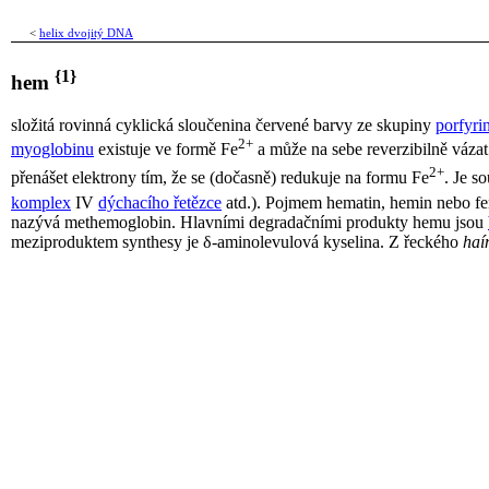
<
helix dvojitý DNA
{1}
hem
složitá rovinná cyklická sloučenina červené barvy ze skupiny
porfyri
2+
myoglobinu
existuje ve formě Fe
a může na sebe reverzibilně váza
2+
přenášet elektrony tím, že se (dočasně) redukuje na formu Fe
. Je s
komplex
IV
dýchacího řetězce
atd.). Pojmem hematin, hemin nebo fe
nazývá methemoglobin. Hlavními degradačními produkty hemu jsou
meziproduktem synthesy je δ-aminolevulová kyselina. Z řeckého
haí