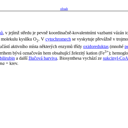
obsah
nů
, v jejímž středu je pevně koordinačně-kovalentními vazbami vázán i
t molekulu kyslíku O
. V
cytochromech
se vyskytuje převážně v trojm
2
oučástí aktivního místa některých enzymů třídy
oxidoreduktas
(mnohé
p
3+
rrihem bývá označován hem obsahující železitý kation (Fe
); hemoglo
bilirubin
a další
žlučová barviva
. Biosynthesa vychází ze
sukcinyl-Co
ma
= krev.