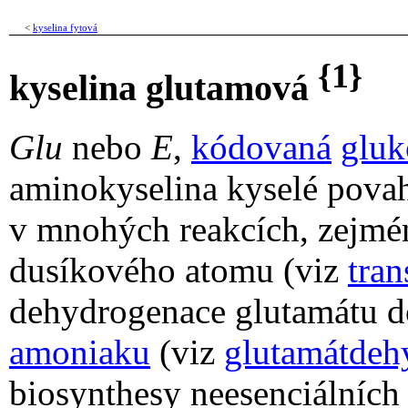
<
kyselina fytová
{1}
kyselina glutamová
Glu
nebo
E
,
kódovaná
gluk
aminokyselina kyselé povah
v mnohých reakcích, zejmén
dusíkového atomu (viz
tra
dehydrogenace glutamátu 
amoniaku
(viz
glutamátdeh
biosynthesy neesenciálníc