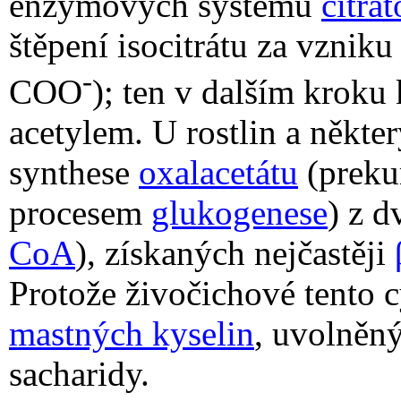
enzymových systémů
citrá
štěpení isocitrátu za vznik
-
COO
); ten v dalším krok
acetylem. U rostlin a někt
synthese
oxalacetátu
(preku
procesem
glukogenese
) z d
CoA
), získaných nejčastěji
Protože živočichové tento 
mastných kyselin
, uvolněn
sacharidy.