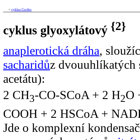
<
cyklus Coriho
{2}
cyklus glyoxylátový
anaplerotická dráha
, slouží
sacharidů
z dvouuhlíkatých 
acetátu):
2 CH
-CO-SCoA + 2 H
O 
3
2
COOH + 2 HSCoA + NAD
Jde o komplexní kondensačn