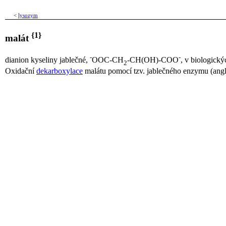
<
lysozym
{1}
malát
-
-
dianion kyseliny jablečné,
OOC-CH
-CH(OH)-COO
, v biologick
2
Oxidační
dekarboxylace
malátu pomocí tzv. jablečného enzymu (ang