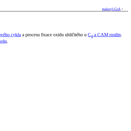
malonyl-CoA
>
tového cyklu
a procesu fixace oxidu uhličitého u
C
a CAM rostlin
.
4
solu
.