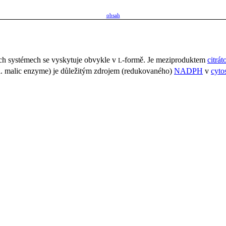
obsah
ých systémech se vyskytuje obvykle v
-formě. Je meziproduktem
citrá
L
l. malic enzyme) je důležitým zdrojem (redukovaného)
NADPH
v
cyto