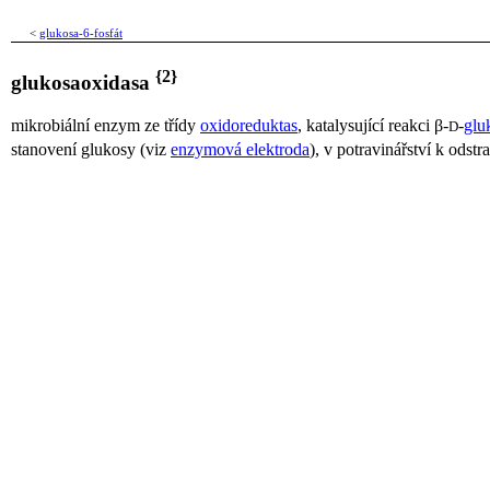
<
glukosa-6-fosfát
{2}
glukosaoxidasa
mikrobiální enzym ze třídy
oxidoreduktas
, katalysující reakci
β-
-
glu
D
stanovení glukosy (viz
enzymová elektroda
), v potravinářství k ods