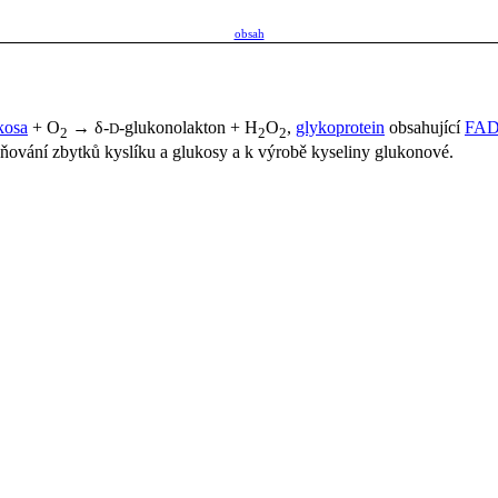
obsah
kosa
+ O
→ δ-
-glukonolakton + H
O
,
glykoprotein
obsahující
FA
D
2
2
2
traňování zbytků kyslíku a glukosy a k výrobě kyseliny glukonové.