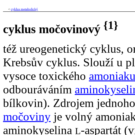
<
cyklus metabolický
{1}
cyklus močovinový
též ureogenetický cyklus, 
Krebsův cyklus. Slouží u pl
vysoce toxického
amoniak
odbouráváním
aminokyseli
bílkovin). Zdrojem jednoh
močoviny
je volný amoniak
aminokyselina
-aspartát (
L