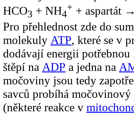
+
HCO
+ NH
+ aspartát 
3
4
Pro přehlednost zde do sumá
molekuly
ATP
, které se v 
dodávají energii potřebnou 
štěpí na
ADP
a jedna na
A
močoviny jsou tedy zapotře
savců probíhá močovinový 
(některé reakce v
mitochond