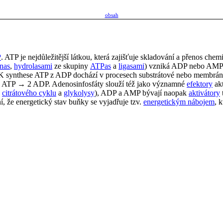
obsah
P
. ATP je nejdůležitější látkou, která zajišťuje skladování a přenos che
inas
,
hydrolasami
ze skupiny
ATPas
a
ligasami
) vzniká ADP nebo AMP
 K synthese ATP z ADP dochází v procesech substrátové nebo membrá
 ATP → 2 ADP
. Adenosinfosfáty slouží též jako významné
efektory
akt
a
citrátového cyklu
a
glykolysy
), ADP a AMP bývají naopak
aktivátory
, že energetický stav buňky se vyjadřuje tzv.
energetickým nábojem
, k