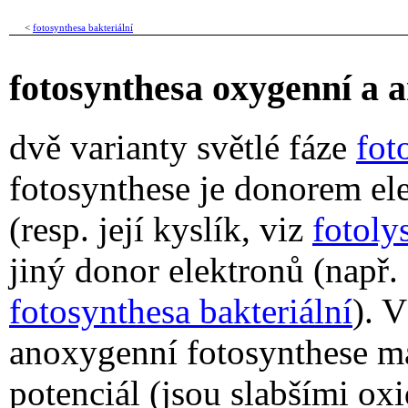
<
fotosynthesa bakteriální
fotosynthesa oxygenní a
dvě varianty světlé fáze
fot
fotosynthese je donorem el
(resp. její kyslík, viz
fotoly
jiný donor elektronů (např. 
fotosynthesa bakteriální
). 
anoxygenní fotosynthese ma
potenciál (jsou slabšími ox