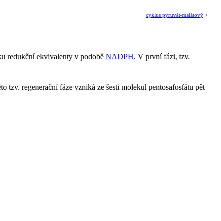
cyklus pyruvát-malátový
>
ňku redukční ekvivalenty v podobě
NADPH
. V první fázi, tzv.
této tzv. regenerační fáze vzniká ze šesti molekul pentosafosfátu pět