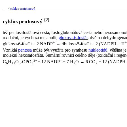
<
cyklus ornithinový
{2}
cyklus pentosový
též pentosafosfátová cesta, fosfoglukonátová cesta nebo hexosamono
oxidační, je výchozí metabolit,
glukosa-6-fosfát
, dvěma dehydrogenač
+
+
glukosa-6-fosfát + 2 NADP
→ ribulosa-5-fosfát + 2 (NADPH + H
Vzniklá
pentosa
může být využita pro synthesu
nukleotidů
, většina 
molekul hexosafosfátu. Sumární rovnici celého děje (oxidační i regene
2-
+
C
H
O
-OPO
+ 12 NADP
+ 7 H
O → 6 CO
+ 12 (NADPH 
6
11
5
3
2
2