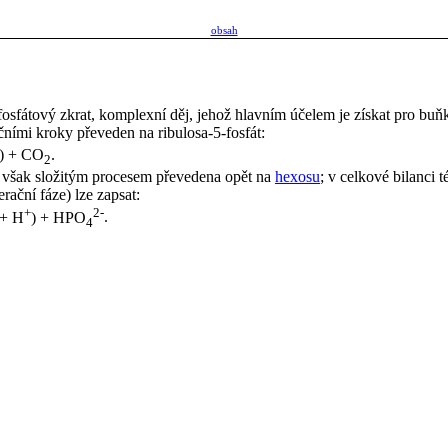
obsah
fosfátový zkrat, komplexní děj, jehož hlavním účelem je získat pro bu
ními kroky převeden na ribulosa-5-fosfát:
) + CO
.
2
je však složitým procesem převedena opět na
hexosu
; v celkové bilanci 
rační fáze) lze zapsat:
+
2-
+ H
) + HPO
.
4