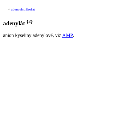
<
adenosintrifosfát
{2}
adenylát
anion kyseliny adenylové, viz
AMP
.