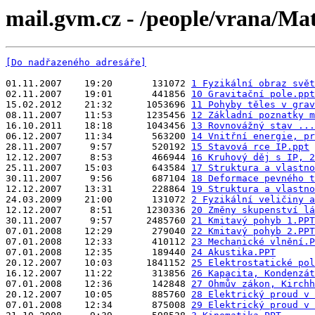
mail.gvm.cz - /people/vrana/Mat
[Do nadřazeného adresáře]
01.11.2007    19:20       131072 
1 Fyzikální obraz svět
02.11.2007    19:01       441856 
10 Gravitační pole.ppt
15.02.2012    21:32      1053696 
11 Pohyby těles v grav
08.11.2007    11:53      1235456 
12 Základní poznatky m
16.10.2011    18:18      1043456 
13 Rovnovážný stav ...
06.12.2007    11:34       563200 
14 Vnitřní energie, pr
28.11.2007     9:57       520192 
15 Stavová rce IP.ppt
12.12.2007     8:53       466944 
16 Kruhový děj s IP, 2
25.11.2007    15:03       643584 
17 Struktura a vlastno
30.11.2007     9:56       687104 
18 Deformace pevného t
12.12.2007    13:31       228864 
19 Struktura a vlastno
24.03.2009    21:00       131072 
2 Fyzikální veličiny a
12.12.2007     8:51      1230336 
20 Změny skupenství lá
30.11.2007     9:57      2485760 
21 Kmitavý pohyb 1.PPT
07.01.2008    12:29       279040 
22 Kmitavý pohyb 2.PPT
07.01.2008    12:33       410112 
23 Mechanické vlnění.P
07.01.2008    12:35       189440 
24 Akustika.PPT
20.12.2007    10:03      1841152 
25 Elektrostatické pol
16.12.2007    11:22       313856 
26 Kapacita, Kondenzát
07.01.2008    12:36       142848 
27 Ohmův zákon, Kirchh
20.12.2007    10:05       885760 
28 Elektrický proud v 
07.01.2008    12:34       875008 
29 Elektrický proud v 