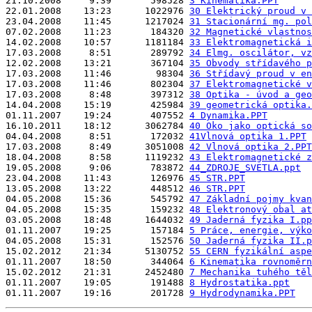
21.10.2008     9:39       598528 
3 Kinematika.PPT
22.01.2008    13:23      1022976 
30 Elektrický proud v 
23.04.2008    11:45      1217024 
31 Stacionární mg. pol
07.02.2008    11:23       184320 
32 Magnetické vlastnos
14.02.2008    10:57      1181184 
33 Elektromagnetická i
17.03.2008     8:51       289792 
34 Elmg. oscilátor, vz
12.02.2008    13:21       367104 
35 Obvody střídavého p
17.03.2008    11:46        98304 
36 Střídavý proud v en
17.03.2008    11:46       802304 
37 Elektromagnetické v
17.03.2008     8:48       397312 
38 Optika - úvod a geo
14.04.2008    15:19       425984 
39 geometrická optika.
01.11.2007    19:24       407552 
4 Dynamika.PPT
16.10.2011    18:12      3062784 
40 Oko jako optická so
04.04.2008     8:51       172032 
41Vlnová optika 1.PPT
17.03.2008     8:49      3051008 
42 Vlnová optika 2.PPT
18.04.2008     8:58      1119232 
43 Elektromagnetické z
19.05.2008     9:06       783872 
44_ZDROJE_SVETLA.ppt
23.04.2008    11:43       126976 
45 STR.PPT
13.05.2008    13:22       448512 
46 STR.PPT
04.05.2008    15:36       545792 
47 Základní pojmy kvan
04.05.2008    15:35       159232 
48 Elektronový obal at
03.05.2008    18:48      1644032 
49 Jaderná fyzika I.pp
01.11.2007    19:25       157184 
5 Práce, energie, výko
04.05.2008    15:31       152576 
50 Jaderná fyzika II.p
15.02.2012    21:34      5130752 
55 CERN fyzikální aspe
01.11.2007    18:50       344064 
6 Kinematika rovnoměrn
15.02.2012    21:31      2452480 
7 Mechanika tuhého těl
01.11.2007    19:05       191488 
8 Hydrostatika.ppt
01.11.2007    19:16       201728 
9 Hydrodynamika.PPT