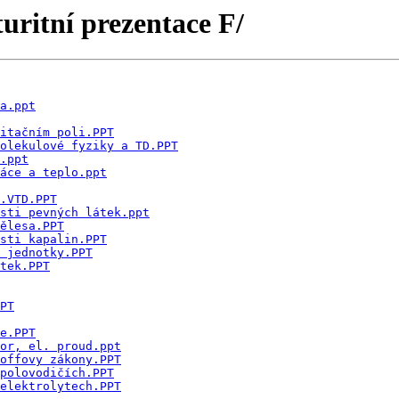
uritní prezentace F/
a.ppt
itačním poli.PPT
olekulové fyziky a TD.PPT
.ppt
áce a teplo.ppt
.VTD.PPT
sti pevných látek.ppt
ělesa.PPT
sti kapalin.PPT
 jednotky.PPT
tek.PPT
PT
e.PPT
or, el. proud.ppt
offovy zákony.PPT
polovodičích.PPT
elektrolytech.PPT