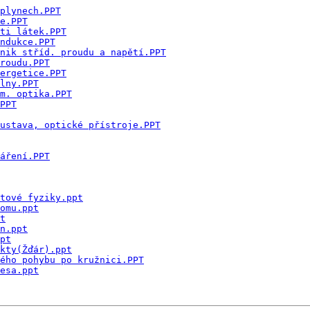
plynech.PPT
e.PPT
ti látek.PPT
ndukce.PPT
nik stříd. proudu a napětí.PPT
roudu.PPT
ergetice.PPT
lny.PPT
m. optika.PPT
PPT
ustava, optické přístroje.PPT
áření.PPT
tové fyziky.ppt
omu.ppt
t
n.ppt
pt
kty(Žďár).ppt
ého pohybu po kružnici.PPT
esa.ppt